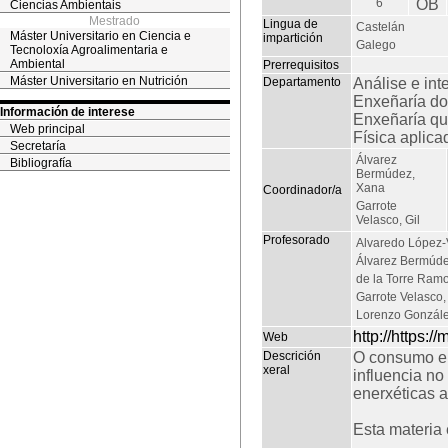
6
OB
Ciencias Ambientais
Mestrado
Lingua de
Castelán
Máster Universitario en Ciencia e
impartición
Galego
Tecnoloxía Agroalimentaria e
Ambiental
Prerrequisitos
Máster Universitario en Nutrición
Departamento
Análise e in
Enxeñaría do
Información de interese
Enxeñaría qu
Web principal
Física aplica
Secretaría
Álvarez
Bibliografía
Bermúdez,
Xana
Coordinador/a
Garrote
Velasco, Gil
Profesorado
Alvaredo López-
Álvarez Bermúd
de la Torre Ramo
Garrote Velasco, 
Lorenzo Gonzále
http://https:/
Web
Descrición
O consumo ene
xeral
influencia no
enerxéticas a
Esta materia 