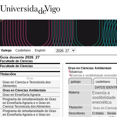
Galego
Castellano
English
Guia docente 2026_27
Facultade de Ciencias
Facultade de Ciencias
Grao en Ciencias Ambientais
Materias
Titulacións
Enerxía e sostibilidade enerxéti
Grao
galego
castellano
Grao en Ciencia e Tecnoloxía dos
Alimentos
DATOS IDENTI
Grao en Ciencias Ambientais
Materia
Enerxía e
Grao en Enxeñaría Agraria
sostibilidade
Programa de simultaneidade do Grao
enerxética
en Enxeñaría Agraria e o Grao en
Ciencia Tecnoloxía dos Alimentos
Titulación
Grao en Ciencia
Programa de simultaneidade do Grao
Descritores
Cr.totais
Sinale
en Enxeñaría Agraria e o Grao en