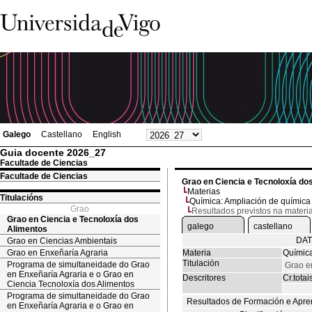
Galego
Castellano
English
Guia docente 2026_27
Facultade de Ciencias
Facultade de Ciencias
Grao en Ciencia e Tecnoloxía do
Materias
Titulacións
Química: Ampliación de química
Grao
Resultados previstos na materi
Grao en Ciencia e Tecnoloxía dos
galego
castellano
Alimentos
DAT
Grao en Ciencias Ambientais
Grao en Enxeñaría Agraria
Materia
Química
Titulación
Programa de simultaneidade do Grao
Grao e
en Enxeñaría Agraria e o Grao en
Descritores
Cr.totai
Ciencia Tecnoloxía dos Alimentos
Programa de simultaneidade do Grao
Resultados de Formación e Apre
en Enxeñaría Agraria e o Grao en