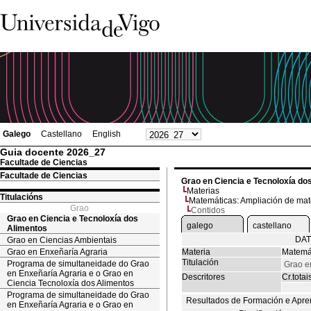
Galego
Castellano
English
Guia docente 2026_27
Facultade de Ciencias
Facultade de Ciencias
Grao en Ciencia e Tecnoloxía do
Materias
Titulacións
Matemáticas: Ampliación de ma
Grao
Contidos
Grao en Ciencia e Tecnoloxía dos
galego
castellano
Alimentos
DAT
Grao en Ciencias Ambientais
Grao en Enxeñaría Agraria
Materia
Matemát
Titulación
Programa de simultaneidade do Grao
Grao e
en Enxeñaría Agraria e o Grao en
Descritores
Cr.totai
Ciencia Tecnoloxía dos Alimentos
Programa de simultaneidade do Grao
Resultados de Formación e Apre
en Enxeñaría Agraria e o Grao en