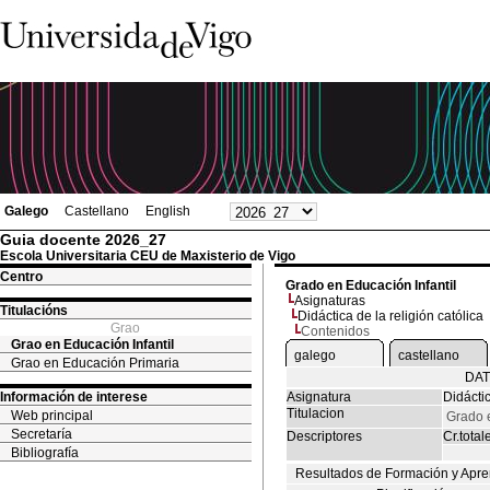
Galego
Castellano
English
Guia docente 2026_27
Escola Universitaria CEU de Maxisterio de Vigo
Centro
Grado en Educación Infantil
Asignaturas
Titulacións
Didáctica de la religión católica
Grao
Contenidos
Grao en Educación Infantil
galego
castellano
Grao en Educación Primaria
DAT
Información de interese
Asignatura
Didáctic
Titulacion
Web principal
Grado e
Secretaría
Descriptores
Cr.total
Bibliografía
Resultados de Formación y Apre