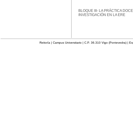
BLOQUE III- LA PRÁCTICA DOCE
INVESTIGACIÓN EN LA ERE
Reitoría | Campus Universitario | C.P. 36.310 Vigo (Pontevedra) | E