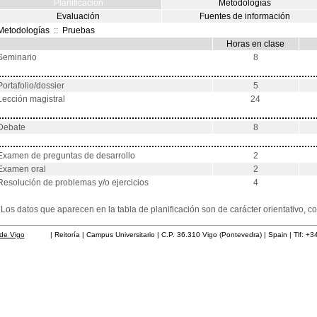
Planificación
Metodologías
Evaluación
Fuentes de información
Metodologías
::
Pruebas
Horas en clase
Seminario
8
Portafolio/dossier
5
Lección magistral
24
Debate
8
Examen de preguntas de desarrollo
2
Examen oral
2
Resolución de problemas y/o ejercicios
4
*Los datos que aparecen en la tabla de planificación son de carácter orientativo,
de Vigo
| Reitoría | Campus Universitario | C.P. 36.310 Vigo (Pontevedra) | Spain | Tlf: +3