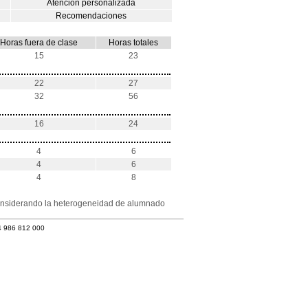
Atención personalizada
Recomendaciones
Horas fuera de clase
Horas totales
15
23
22
27
32
56
16
24
4
6
4
6
4
8
 considerando la heterogeneidad de alumnado
4 986 812 000