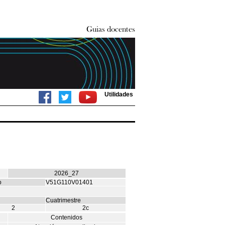
Utilidades
2026_27
o
V51G110V01401
Cuatrimestre
2
2c
Contenidos