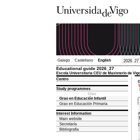
Galego
Castellano
English
Educational guide 2026_27
Escola Universitaria CEU de Maxisterio de Vig
Centro
G
Study programmes
Grao
Grao en Educación Infantil
Grao en Educación Primaria
Interest Information
A
T
Main website
Secretaría
D
Bibliografía