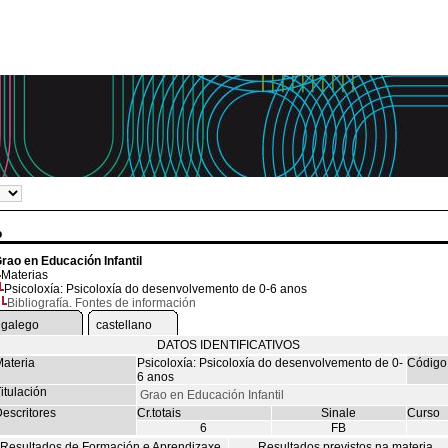
o
rao en Educación Infantil
Materias
Psicoloxía: Psicoloxía do desenvolvemento de 0-6 anos
Bibliografía. Fontes de información
galego
castellano
DATOS IDENTIFICATIVOS
ateria
Psicoloxía: Psicoloxía do desenvolvemento de 0-
Código
6 anos
itulación
Grao en Educación Infantil
escritores
Cr.totais
Sinale
Curso
6
FB
Resultados de Formación e Aprendizaxe
Resultados previstos na materia