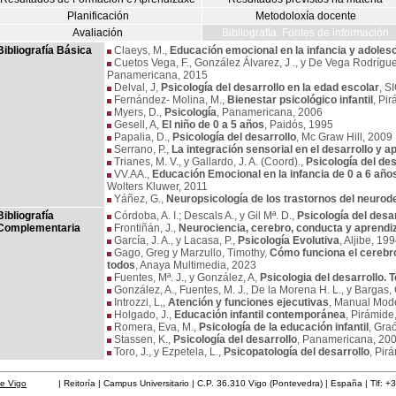
Planificación
Metodoloxía docente
Avaliación
Bibliografía. Fontes de información
Bibliografía Básica
Claeys, M.,
Educación emocional en la infancia y adoles
Cuetos Vega, F., González Álvarez, J ., y De Vega Rodrígue
Panamericana, 2015
Delval, J,
Psicología del desarrollo en la edad escolar
, S
Fernández- Molina, M.,
Bienestar psicológico infantil
, Pi
Myers, D.,
Psicología
, Panamericana, 2006
Gesell, A,
El niño de 0 a 5 años
, Paidós, 1995
Papalia, D.,
Psicología del desarrollo
, Mc Graw Hill, 2009
Serrano, P.,
La integración sensorial en el desarrollo y ap
Trianes, M. V., y Gallardo, J. A. (Coord).,
Psicología del des
VV.AA.,
Educación Emocional en la infancia de 0 a 6 año
Wolters Kluwer, 2011
Yáñez, G.,
Neuropsicología de los trastornos del neurod
Bibliografía
Córdoba, A. I.; Descals A., y Gil Mª. D.,
Psicología del desar
Complementaria
Frontiñán, J.,
Neurociencia, cerebro, conducta y aprendi
García, J. A., y Lacasa, P.,
Psicología Evolutiva
, Aljibe, 19
Gago, Greg y Marzullo, Timothy,
Cómo funciona el cerebr
todos
, Anaya Multimedia, 2023
Fuentes, Mª. J., y González, A,
Psicologia del desarrollo. T
González, A., Fuentes, M. J., De la Morena H. L., y Bargas, 
Introzzi, L,,
Atención y funciones ejecutivas
, Manual Mod
Holgado, J.,
Educación infantil contemporánea
, Pirámide
Romera, Eva, M.,
Psicología de la educación infantil
, Gra
Stassen, K.,
Psicología del desarrollo
, Panamericana, 20
Toro, J., y Ezpetela, L.,
Psicopatología del desarrollo
, Pir
de Vigo
| Reitoría | Campus Universitario | C.P. 36.310 Vigo (Pontevedra) | España | Tlf: +