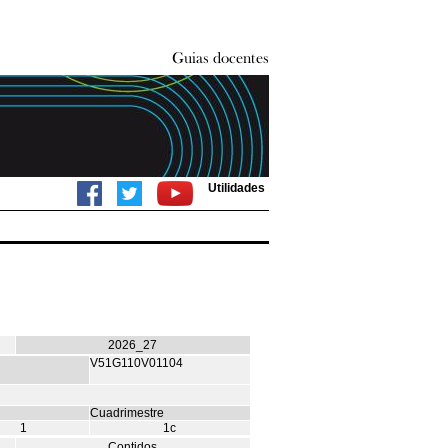
Utilidades
2026_27
V51G110V01104
Cuadrimestre
1
1c
Contidos