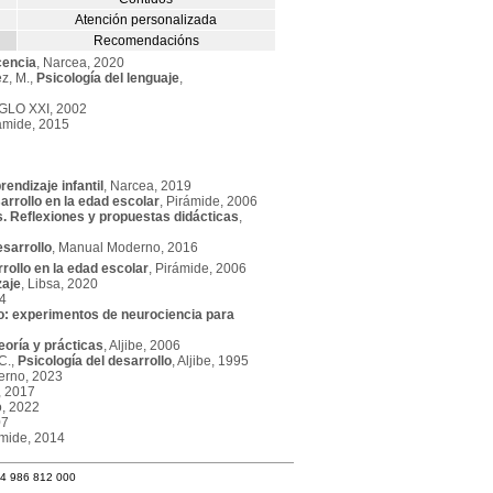
Atención personalizada
Recomendacións
cencia
, Narcea, 2020
z, M.,
Psicología del lenguaje
,
IGLO XXI, 2002
rámide, 2015
rendizaje infantil
, Narcea, 2019
arrollo en la edad escolar
, Pirámide, 2006
s. Reflexiones y propuestas didácticas
,
esarrollo
, Manual Moderno, 2016
rollo en la edad escolar
, Pirámide, 2006
zaje
, Libsa, 2020
94
o: experimentos de neurociencia para
eoría y prácticas
, Aljibe, 2006
C.,
Psicología del desarrollo
, Aljibe, 1995
erno, 2023
, 2017
ó, 2022
07
ámide, 2014
34 986 812 000