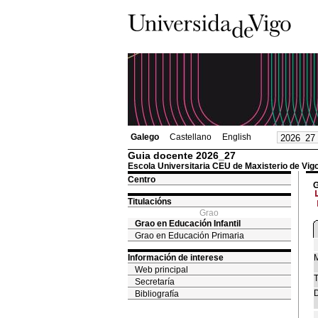
Galego
Castellano
English
Guia docente 2026_27
Escola Universitaria CEU de Maxisterio de Vig
Centro
G
Titulacións
Grao
Grao en Educación Infantil
Grao en Educación Primaria
Información de interese
M
Web principal
T
Secretaría
D
Bibliografía