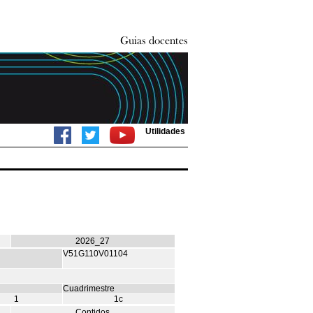
Utilidades
2026_27
V51G110V01104
Cuadrimestre
1
1c
Contidos