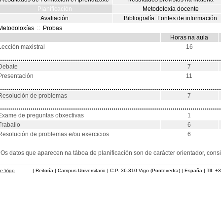
Planificación
Metodoloxía docente
Avaliación
Bibliografía. Fontes de información
Metodoloxías
::
Probas
Horas na aula
Lección maxistral
16
Debate
7
Presentación
11
Resolución de problemas
7
Exame de preguntas obxectivas
1
Traballo
6
Resolución de problemas e/ou exercicios
6
*Os datos que aparecen na táboa de planificación son de carácter orientador, co
de Vigo
| Reitoría | Campus Universitario | C.P. 36.310 Vigo (Pontevedra) | España | Tlf: +