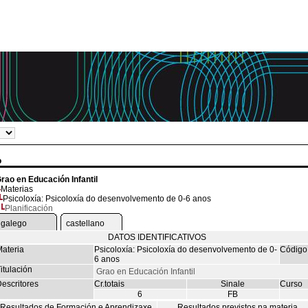
o
rao en Educación Infantil
Materias
Psicoloxía: Psicoloxía do desenvolvemento de 0-6 anos
Planificación
galego
castellano
DATOS IDENTIFICATIVOS
ateria
Psicoloxía: Psicoloxía do desenvolvemento de 0-
Código
6 anos
itulación
Grao en Educación Infantil
escritores
Cr.totais
Sinale
Curso
6
FB
Resultados de Formación e Aprendizaxe
Resultados previstos na materia