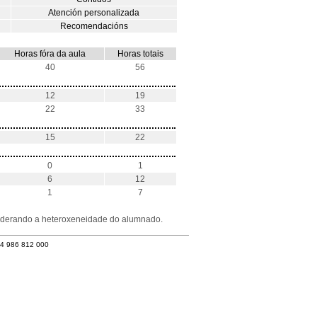
Atención personalizada
Recomendacións
Horas fóra da aula
Horas totais
40
56
12
19
22
33
15
22
0
1
6
12
1
7
nsiderando a heteroxeneidade do alumnado.
34 986 812 000