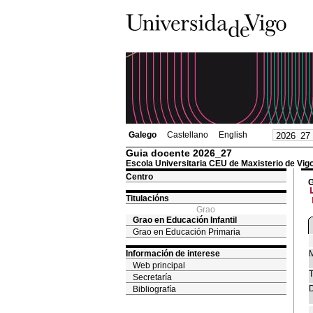
Galego
Castellano
English
Guia docente 2026_27
Escola Universitaria CEU de Maxisterio de Vig
Centro
G
Titulacións
Grao
Grao en Educación Infantil
Grao en Educación Primaria
Información de interese
M
Web principal
T
Secretaría
D
Bibliografía