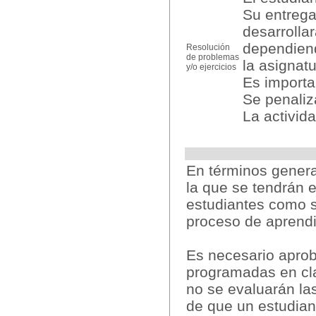
Su entrega
desarrolla
dependien
Resolución
de problemas
la asignatu
y/o ejercicios
Es importa
Se penaliza
La activid
En términos gene
la que se tendrán 
estudiantes como s
proceso de aprendi
Es necesario aproba
programadas en cla
no se evaluarán las
de que un estudian