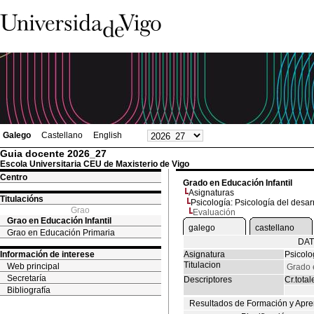
Galego
Castellano
English
Guia docente 2026_27
Escola Universitaria CEU de Maxisterio de Vigo
Centro
Grado en Educación Infantil
Asignaturas
Titulacións
Psicología: Psicología del desar
Grao
Evaluación
Grao en Educación Infantil
galego
castellano
Grao en Educación Primaria
DAT
Información de interese
Asignatura
Psicolo
Titulacion
Web principal
Grado 
Secretaría
Descriptores
Cr.total
Bibliografía
Resultados de Formación y Apre