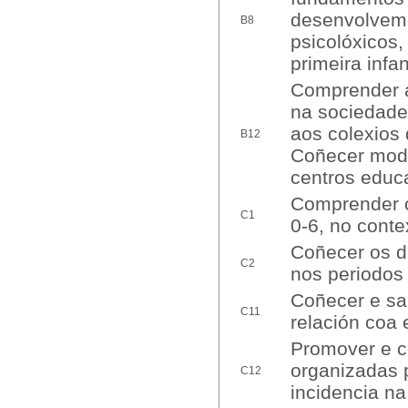
desenvolveme
B8
psicolóxicos,
primeira infan
Comprender a 
na sociedade
aos colexios 
B12
Coñecer mode
centros educa
Comprender o
C1
0-6, no contex
Coñecer os d
C2
nos periodos 
Coñecer e sab
C11
relación coa 
Promover e co
organizadas p
C12
incidencia na