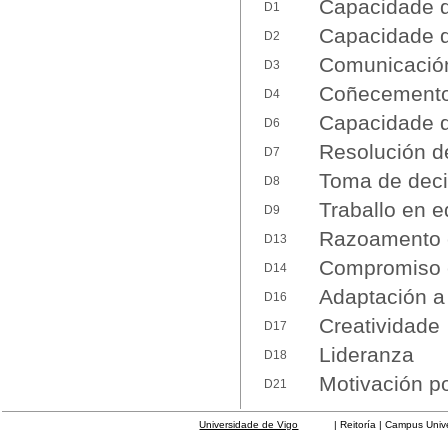
Capacidade d
D1
Capacidade d
D2
Comunicación 
D3
Coñecemento 
D4
Capacidade d
D6
Resolución d
D7
Toma de deci
D8
Traballo en e
D9
Razoamento c
D13
Compromiso 
D14
Adaptación a
D16
Creatividade
D17
Lideranza
D18
Motivación po
D21
Universidade de Vigo
| Reitoría | Campus Universit