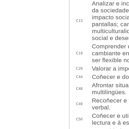
Analizar e in
da sociedade 
impacto socia
C13
pantallas; ca
multiculturali
social e des
Comprender qu
cambiante en 
C19
ser flexible 
Valorar a imp
C29
Coñecer e dom
C44
Afrontar situ
C48
multilingües.
Recoñecer e 
C49
verbal.
Coñecer e ut
C50
lectura e á es