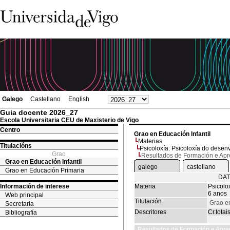
Galego
Castellano
English
Guia docente 2026_27
Escola Universitaria CEU de Maxisterio de Vigo
Centro
Grao en Educación Infantil
Materias
Titulacións
Psicoloxía: Psicoloxía do dese
Grao
Resultados de Formación e Ap
Grao en Educación Infantil
galego
castellano
Grao en Educación Primaria
DAT
Información de interese
Materia
Psicolo
6 anos
Web principal
Titulación
Grao en
Secretaría
Descritores
Cr.totai
Bibliografía
Resultados de Formación e Apre