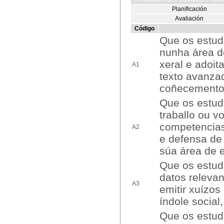
Planificación
Avaliación
Código
Que os estud
nunha área d
xeral e adoit
A1
texto avanza
coñecementos
Que os estud
traballo ou 
competencias
A2
e defensa de
súa área de 
Que os estuda
datos releva
A3
emitir xuízos
índole social,
Que os estuda