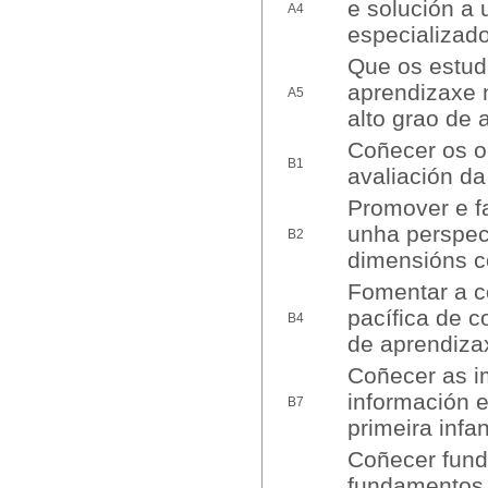
e solución a 
A4
especializado
Que os estud
aprendizaxe 
A5
alto grao de 
Coñecer os ob
B1
avaliación da
Promover e fa
unha perspect
B2
dimensións co
Fomentar a co
pacífica de c
B4
de aprendizax
Coñecer as i
información e
B7
primeira infan
Coñecer funda
fundamentos 