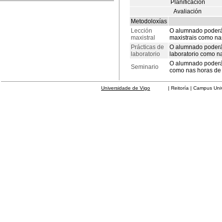
Planificación
Avaliación
Metodoloxías
Lección
O alumnado poderá
maxistral
maxistrais como nas
Prácticas de
O alumnado poderá 
laboratorio
laboratorio como nas
O alumnado poderá 
Seminario
como nas horas de t
Universidade de Vigo
| Reitoría | Campus Universit