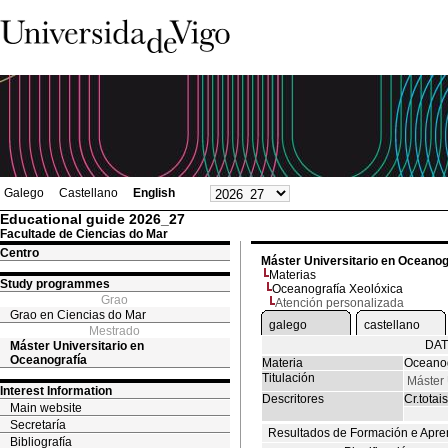
Galego
Castellano
English
Educational guide 2026_27
Facultade de Ciencias do Mar
Centro
Máster Universitario en Oceanog
Materias
Study programmes
Oceanografía Xeolóxica
Grao
Atención personalizada
Grao en Ciencias do Mar
galego
castellano
Mestrado
DAT
Máster Universitario en
Oceanografía
Materia
Oceanog
Titulación
Máster 
Interest Information
Descritores
Cr.totais
Main website
Secretaría
Resultados de Formación e Apre
Bibliografía