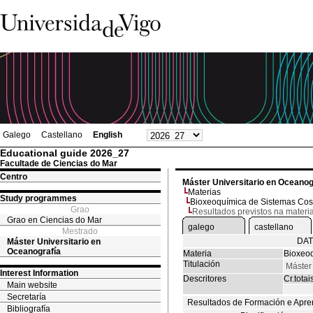
Galego
Castellano
English
Educational guide 2026_27
Facultade de Ciencias do Mar
Centro
Máster Universitario en Oceanog
Materias
Study programmes
Bioxeoquímica de Sistemas Cos
Grao
Resultados previstos na materi
Grao en Ciencias do Mar
galego
castellano
Mestrado
DAT
Máster Universitario en
Oceanografía
Materia
Bioxeoq
Titulación
Máster
Interest Information
Descritores
Cr.totai
Main website
Secretaría
Resultados de Formación e Apre
Bibliografía