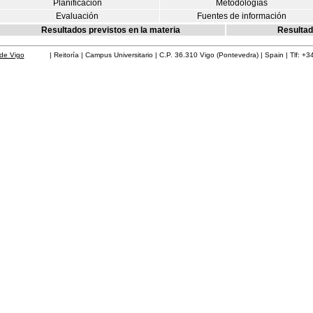
Planificación
Metodologías
Evaluación
Fuentes de información
Resultados previstos en la materia
Resultad
de Vigo
| Reitoría | Campus Universitario | C.P. 36.310 Vigo (Pontevedra) | Spain | Tlf: +3