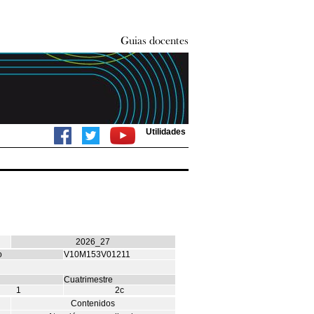
Utilidades
2026_27
o
V10M153V01211
Cuatrimestre
1
2c
Contenidos