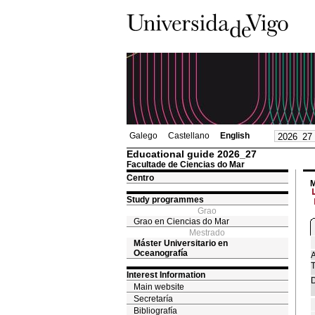
Galego
Castellano
English
Educational guide 2026_27
Facultade de Ciencias do Mar
Centro
M
Study programmes
Grao
Grao en Ciencias do Mar
Mestrado
Máster Universitario en
Oceanografía
A
T
Interest Information
D
Main website
Secretaría
Bibliografía