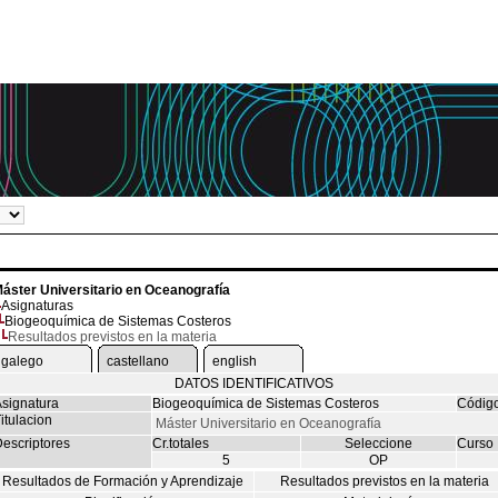
áster Universitario en Oceanografía
Asignaturas
Biogeoquímica de Sistemas Costeros
Resultados previstos en la materia
galego
castellano
english
DATOS IDENTIFICATIVOS
signatura
Biogeoquímica de Sistemas Costeros
Códig
itulacion
Máster Universitario en Oceanografía
escriptores
Cr.totales
Seleccione
Curso
5
OP
Resultados de Formación y Aprendizaje
Resultados previstos en la materia