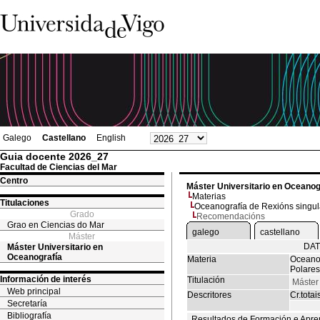
Galego
Castellano
English
Guia docente 2026_27
Facultad de Ciencias del Mar
Centro
Máster Universitario en Oceanog
Materias
Titulaciones
Oceanografía de Rexións singula
Grado
Recomendacións
Grao en Ciencias do Mar
galego
castellano
Máster
DAT
Máster Universitario en
Oceanografía
Materia
Oceanog
Polares
Información de interés
Titulación
Máster
Web principal
Descritores
Cr.totai
Secretaría
Bibliografía
Resultados de Formación e Apre