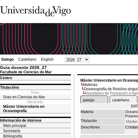
Galego
Castellano
English
Guia docente 2026_27
Facultade de Ciencias do Mar
Centro
Máster Universitario en Oceanog
Materias
Titulacións
Oceanografía de Rexións singula
Grao
Resultados de Formación e Ap
Grao en Ciencias do Mar
galego
castellano
Mestrado
DAT
Máster Universitario en
Oceanografía
Materia
Oceanog
Polares
Información de interese
Titulación
Máster
Web principal
Descritores
Cr.totai
Secretaría
Bibliografía
Resultados de Formación e Apre