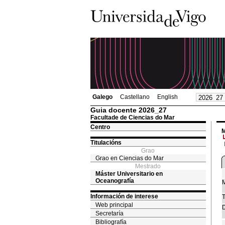
Galego
Castellano
English
Guia docente 2026_27
Facultade de Ciencias do Mar
Centro
M
Titulacións
Grao
Grao en Ciencias do Mar
Mestrado
Máster Universitario en
Oceanografía
M
Información de interese
T
Web principal
D
Secretaría
Bibliografía