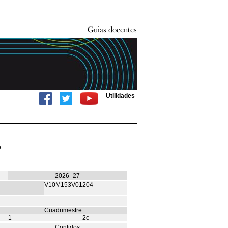
Utilidades
o
2026_27
V10M153V01204
Cuadrimestre
1
2c
Contidos