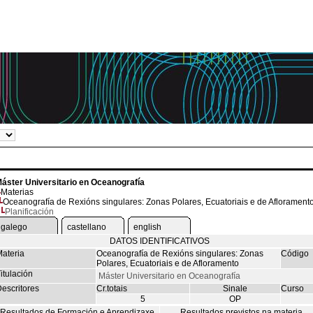
áster Universitario en Oceanografía
Materias
Oceanografía de Rexións singulares: Zonas Polares, Ecuatoriais e de Aflorament
Planificación
galego
castellano
english
DATOS IDENTIFICATIVOS
ateria
Oceanografía de Rexións singulares: Zonas
Código
Polares, Ecuatoriais e de Afloramento
itulación
Máster Universitario en Oceanografía
escritores
Cr.totais
Sinale
Curso
5
OP
Resultados de Formación e Aprendizaxe
Resultados previstos na materia