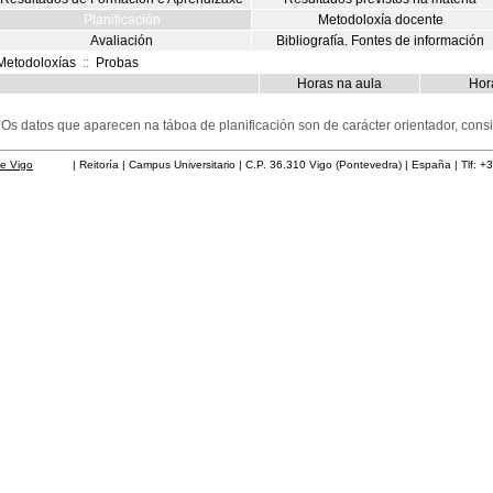
Planificación
Metodoloxía docente
Avaliación
Bibliografía. Fontes de información
Metodoloxías
::
Probas
Horas na aula
Hora
*Os datos que aparecen na táboa de planificación son de carácter orientador, co
de Vigo
| Reitoría | Campus Universitario | C.P. 36.310 Vigo (Pontevedra) | España | Tlf: +