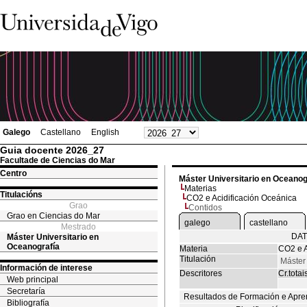
Galego
Castellano
English
Guia docente 2026_27
Facultade de Ciencias do Mar
Centro
Máster Universitario en Oceanog
Materias
Titulacións
CO2 e Acidificación Oceánica
Grao
Contidos
Grao en Ciencias do Mar
galego
castellano
Mestrado
DAT
Máster Universitario en
Oceanografía
Materia
CO2 e A
Titulación
Máster
Información de interese
Descritores
Cr.totai
Web principal
Secretaría
Resultados de Formación e Apre
Bibliografía