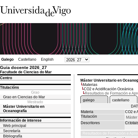
Galego
Castellano
English
Guia docente 2026_27
Facultade de Ciencias do Mar
Centro
Máster Universitario en Oceanog
Materias
Titulacións
CO2 e Acidificación Oceánica
Grao
Resultados de Formación e Ap
Grao en Ciencias do Mar
galego
castellano
Mestrado
DAT
Máster Universitario en
Oceanografía
Materia
CO2 e A
Titulación
Máster
Información de interese
Descritores
Cr.totai
Web principal
Secretaría
Resultados de Formación e Apre
Bibliografía