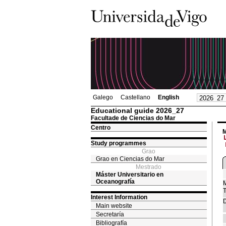
Galego
Castellano
English
Educational guide 2026_27
Facultade de Ciencias do Mar
Centro
M
Study programmes
Grao
Grao en Ciencias do Mar
Mestrado
Máster Universitario en
Oceanografía
M
T
Interest Information
D
Main website
Secretaría
Bibliografía