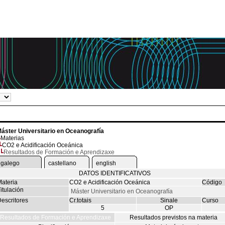
áster Universitario en Oceanografía
Materias
CO2 e Acidificación Oceánica
Resultados de Formación e Aprendizaxe
galego
castellano
english
DATOS IDENTIFICATIVOS
ateria
CO2 e Acidificación Oceánica
Código
itulación
Máster Universitario en Oceanografía
escritores
Cr.totais
Sinale
Curso
5
OP
Resultados de Formación e Aprendizaxe
Resultados previstos na materia