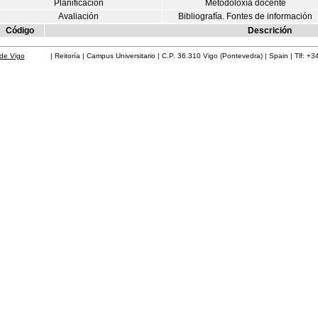
Planificación
Metodoloxía docente
Avaliación
Bibliografía. Fontes de información
Código
Descrición
de Vigo
| Reitoría | Campus Universitario | C.P. 36.310 Vigo (Pontevedra) | Spain | Tlf: +3