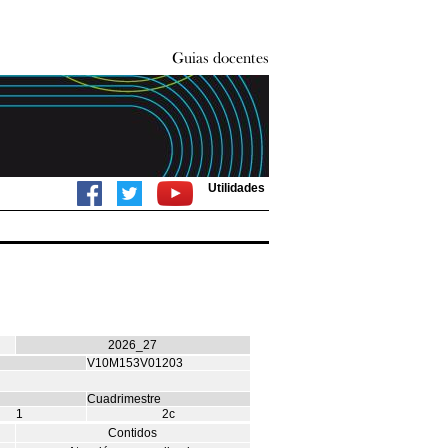
Utilidades
2026_27
V10M153V01203
Cuadrimestre
1
2c
Contidos