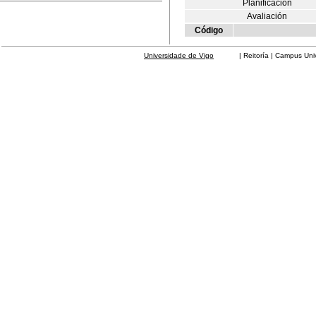
Planificación
Avaliación
Código
Universidade de Vigo
| Reitoría | Campus Universit