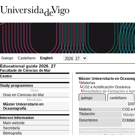
Galego
Castellano
English
Educational guide 2026_27
Facultade de Ciencias do Mar
Centro
Máster Universitario en Oceanog
Materias
Study programmes
CO2 e Acidificación Oceánica
Grao
Resultados de Formación e Ap
Grao en Ciencias do Mar
galego
castellano
Mestrado
DAT
Máster Universitario en
Oceanografía
Materia
CO2 e A
Titulación
Máster
Interest Information
Descritores
Cr.totai
Main website
Secretaría
Resultados de Formación e Apre
Bibliografía