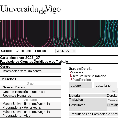
Galego
Castellano
English
Guia docente 2026_27
Facultade de Ciencias Xurídicas e do Traballo
Centro
Grao en Dereito
Información xeral do centro
Materias
Dereito: Dereito romano
Titulacións
Planificación
Grao
galego
castellano
Grao en Dereito
DAT
Grao en Relacións Laborais e
Recursos Humanos
Materia
Dereito
Titulación
Mestrado
Grao e
Máster Universitario en Avogacía e
Descritores
Cr.totai
Procuradoría - Pontevedra
Máster Universitario en Avogacía e
Resultados de Formación e Apre
Procuradoría - Vigo