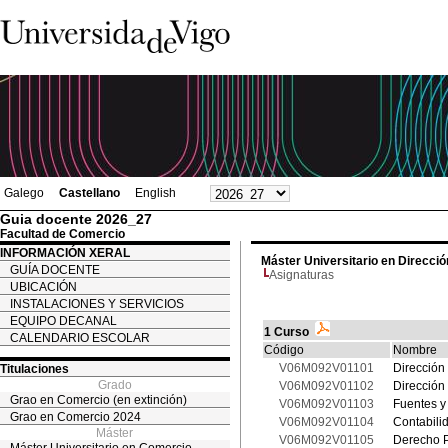
Galego
Castellano
English
Guia docente 2026_27
Facultad de Comercio
INFORMACIÓN XERAL
Máster Universitario en Direcc
GUÍA DOCENTE
Asignaturas
UBICACIÓN
INSTALACIONES Y SERVICIOS
EQUIPO DECANAL
1 Curso
CALENDARIO ESCOLAR
Código
Nombre
V06M092V01101
Dirección
Titulaciones
Grado
V06M092V01102
Dirección
Grao en Comercio (en extinción)
V06M092V01103
Fuentes y
Grao en Comercio 2024
V06M092V01104
Contabili
Máster
V06M092V01105
Derecho P