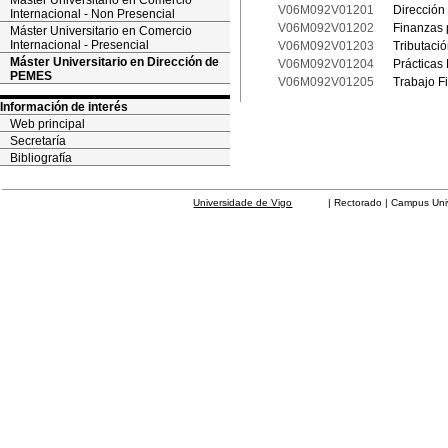
Máster Universitario en Comercio
V06M092V01201
Dirección
Internacional - Non Presencial
V06M092V01202
Finanzas
Máster Universitario en Comercio
Internacional - Presencial
V06M092V01203
Tributac
Máster Universitario en Dirección de
V06M092V01204
Prácticas
PEMES
V06M092V01205
Trabajo F
Información de interés
Web principal
Secretaría
Bibliografía
Universidade de Vigo
| Rectorado | Campus Universit