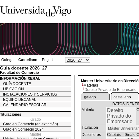
Galego
Castellano
English
Guia docente 2026_27
Facultad de Comercio
INFORMACIÓN XERAL
Máster Universitario en Direcc
GUÍA DOCENTE
Materias
UBICACIÓN
Dereito Privado do Empresario
INSTALACIONES Y SERVICIOS
galego
castellano
EQUIPO DECANAL
DATOS IDENTI
CALENDARIO ESCOLAR
Materia
Dereito
C
Titulaciones
Privado do
Grado
Empresario
Grao en Comercio (en extinción)
Titulación
Máster Universita
Grao en Comercio 2024
Máster
Descritores
Cr.totais
Sinale
C