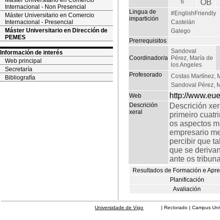
Máster Universitario en Comercio
6
OB
Internacional - Non Presencial
Lingua de
#EnglishFriendly
Máster Universitario en Comercio
impartición
Internacional - Presencial
Castelán
Máster Universitario en Dirección de
Galego
PEMES
Prerrequisitos
Sandoval
Información de interés
Coordinador/a
Pérez, María de
Web principal
los Angeles
Secretaría
Profesorado
Costas Martínez, 
Bibliografía
Sandoval Pérez, M
http://www.eu
Web
Descrición
Descrición xer
xeral
primeiro cuat
os aspectos má
empresario me
percibir que t
que se derivan
ante os tribuna
Resultados de Formación e Apr
Planificación
Avaliación
Universidade de Vigo
| Rectorado | Campus Universit