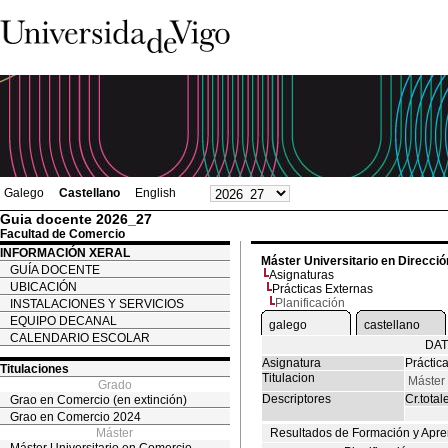
Galego
Castellano
English
Guia docente 2026_27
Facultad de Comercio
INFORMACIÓN XERAL
Máster Universitario en Direcc
GUÍA DOCENTE
Asignaturas
UBICACIÓN
Prácticas Externas
Planificación
INSTALACIONES Y SERVICIOS
EQUIPO DECANAL
galego
castellano
CALENDARIO ESCOLAR
DAT
Asignatura
Práctic
Titulaciones
Titulacion
Máster
Grado
Descriptores
Cr.total
Grao en Comercio (en extinción)
Grao en Comercio 2024
Máster
Resultados de Formación y Apre