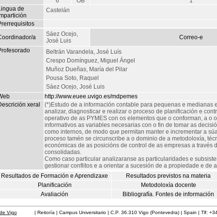
6
OB
1
Lingua de
Castelán
mpartición
rerrequisitos
Sáez Ocejo,
Coordinador/a
Correo-e
José Luis
Profesorado
Beltrán Varandela, José Luís
Crespo Domínguez, Miguel Ángel
Muñoz Dueñas, María del Pilar
Pousa Soto, Raquel
Sáez Ocejo, José Luis
Web
http://www.euee.uvigo.es/mdpemes
escrición xeral
(*)Estudo de a información contable para pequenas e medianas 
analizar, diagnosticar e realizar o proceso de planificación e cont
operativo de as PYMES con os elementos que o conforman, a o o
informativos as variables necesarias con o fin de tomar as decisi
como internos, de modo que permitan manter e incrementar a súa
proceso tamén se circunscribe a o dominio de a metodoloxía, técn
económicas de as posicións de control de as empresas a través d
consolidadas.
Como caso particular analizaranse as particularidades e subsist
gestionar conflitos e a orientar a sucesión de a propiedade e de a
Resultados de Formación e Aprendizaxe
Resultados previstos na materia
Planificación
Metodoloxía docente
Avaliación
Bibliografía. Fontes de información
de Vigo
| Reitoría | Campus Universitario | C.P. 36.310 Vigo (Pontevedra) | Spain | Tlf: +3