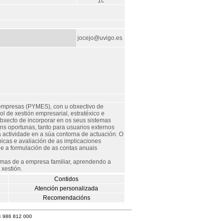
1c
jocejo@uvigo.es
empresas (PYMES), con u obxectivo de
rol de xestión empresarial, estratéxico e
bxecto de incorporar en os seus sistemas
óns oportunas, tanto para usuarios externos
 actividade en a súa contorna de actuación. O
icas e avaliación de as implicaciones
e a formulación de as contas anuais
emas de a empresa familiar, aprendendo a
 xestión.
Contidos
Atención personalizada
Recomendacións
4 986 812 000