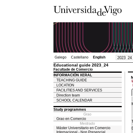
Galego
Castellano
English
Educational guide 2023_24
Facultade de Comercio
INFORMACIÓN XERAL
M
TEACHING GUIDE
LOCATION
FACILITIES AND SERVICES
Direction team
SCHOOL CALENDAR
Study programmes
Grao
Grao en Comercio
T
Mestrado
Máster Universitario en Comercio
Internacional - Non Presencial