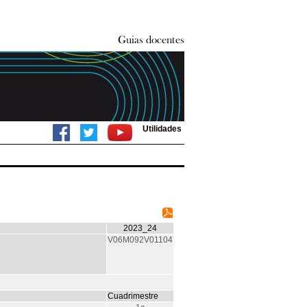
Utilidades
2023_24
V06M092V01104
Cuadrimestre