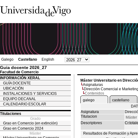
Galego
Castellano
English
Guia docente 2026_27
Facultad de Comercio
INFORMACIÓN XERAL
Máster Universitario en Direcc
GUÍA DOCENTE
Asignaturas
UBICACIÓN
Dirección Comercial e Marketi
Contenidos
INSTALACIONES Y SERVICIOS
EQUIPO DECANAL
galego
castellano
CALENDARIO ESCOLAR
DAT
Asignatura
Direcci
Titulaciones
Titulacion
Máster
Grado
Descriptores
Cr.total
Grao en Comercio (en extinción)
Grao en Comercio 2024
Máster
Resultados de Formación y Apre