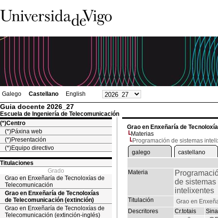
Galego
Castellano
English
Guia docente 2026_27
Escuela de Ingeniería de Telecomunicación
(*)Centro
Grao en Enxeñaría de Tecnoloxía
(*)Páxina web
Materias
(*)Presentación
Programación de sistemas inteli
(*)Equipo directivo
galego
castellano
Titulaciones
Grado
Materia
Programaci
Grao en Enxeñaría de Tecnoloxías de
de sistemas
Telecomunicación
intelixentes
Grao en Enxeñaría de Tecnoloxías
de Telecomunicación (extinción)
Titulación
Grao en Enxeña
Grao en Enxeñaría de Tecnoloxías de
Descritores
Cr.totais
Sina
Telecomunicación (extinción-inglés)