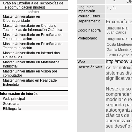
6
O
Grao en Enxeñaría de Tecnoloxías de
Lingua de
Telecomunicación (Inglés)
Inglés
impartición
Máster
Prerrequisitos
Máster Universitario en
Ciberseguridade
Departamento
Enxeñaría t
Máster Universitario en Ciencia e
Burguillo Rial,
Tecnoloxías de Información Cuántica
Coordinador/a
Juan Carlos
Máster Universitario en Enxeñaría de
Profesorado
Telecomunicación
Burguillo Rial,
Máster Universitario en Enxeñaría de
Costa Monteneg
Telecomunicación
García Méndez, 
Máster Universitario en Internet das
Gesto Gayoso, 
Cousas- IoT
http://moovi.
Web
Máster Universitario en Matemática
Industrial
Descrición xeral
As tecnoloxí
Máster Universitario en Visión por
sistemas dis
computador
significativ
Máster Universitaro en Realidade
Estendida
Neste curso 
Información de interés
comprender o
Web principal
modelar e r
Secretaría
segunda part
Bibliografía
autoorganiza
clásicas de 
aprendizaxe 
seu deseño 