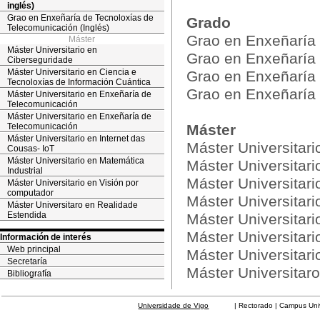
inglés)
Grao en Enxeñaría de Tecnoloxías de
Grado
Telecomunicación (Inglés)
Grao en Enxeñaría
Máster
Máster Universitario en
Grao en Enxeñaría 
Ciberseguridade
Máster Universitario en Ciencia e
Grao en Enxeñaría 
Tecnoloxías de Información Cuántica
Grao en Enxeñaría 
Máster Universitario en Enxeñaría de
Telecomunicación
Máster Universitario en Enxeñaría de
Telecomunicación
Máster
Máster Universitario en Internet das
Máster Universitar
Cousas- IoT
Máster Universitario en Matemática
Máster Universitari
Industrial
Máster Universitar
Máster Universitario en Visión por
computador
Máster Universitar
Máster Universitaro en Realidade
Estendida
Máster Universitari
Máster Universitari
Información de interés
Web principal
Máster Universitar
Secretaría
Máster Universitar
Bibliografía
Universidade de Vigo
| Rectorado | Campus Universit