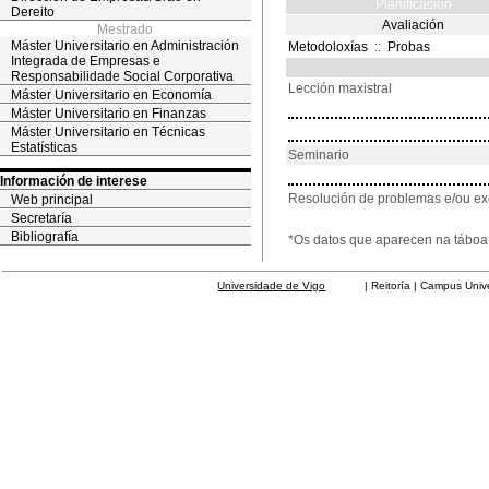
Planificación
Dereito
Avaliación
Mestrado
Máster Universitario en Administración
Metodoloxías
::
Probas
Integrada de Empresas e
Responsabilidade Social Corporativa
Lección maxistral
Máster Universitario en Economía
Máster Universitario en Finanzas
Máster Universitario en Técnicas
Estatísticas
Seminario
Información de interese
Resolución de problemas e/ou ex
Web principal
Secretaría
Bibliografía
*Os datos que aparecen na táboa 
Universidade de Vigo
| Reitoría | Campus Universit