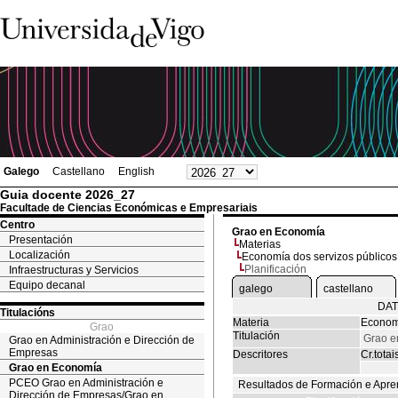
Galego
Castellano
English
Guia docente 2026_27
Facultade de Ciencias Económicas e Empresariais
Centro
Grao en Economía
Presentación
Materias
Localización
Economía dos servizos públicos
Planificación
Infraestructuras y Servicios
Equipo decanal
galego
castellano
DAT
Titulacións
Materia
Economí
Grao
Titulación
Grao e
Grao en Administración e Dirección de
Empresas
Descritores
Cr.totai
Grao en Economía
PCEO Grao en Administración e
Resultados de Formación e Apre
Dirección de Empresas/Grao en