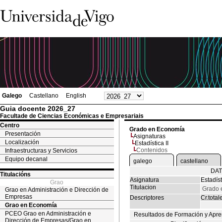
Galego
Castellano
English
Guia docente 2026_27
Facultade de Ciencias Económicas e Empresariais
Centro
Grado en Economía
Presentación
Asignaturas
Localización
Estadística II
Contenidos
Infraestructuras y Servicios
Equipo decanal
galego
castellano
DAT
Titulacións
Asignatura
Estadíst
Grao
Titulacion
Grado 
Grao en Administración e Dirección de
Empresas
Descriptores
Cr.total
Grao en Economía
PCEO Grao en Administración e
Resultados de Formación y Apre
Dirección de Empresas/Grao en