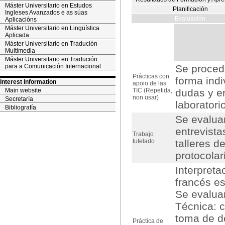
Máster Universitario en Estudos
Planificación
Ingleses Avanzados e as súas
Evaluación
Aplicacións
Máster Universitario en Lingüística
Aplicada
Máster Universitario en Tradución
Multimedia
Máster Universitario en Tradución
para a Comunicación Internacional
Se procede
Prácticas con
forma indi
Interest Information
apoio de las
Main website
TIC (Repetida,
dudas y er
non usar)
Secretaría
laboratori
Bibliografía
Se evaluar
entrevista
Trabajo
tutelado
talleres d
protocolar
Interpreta
francés es
Se evaluar
Técnica: c
toma de de
Práctica de