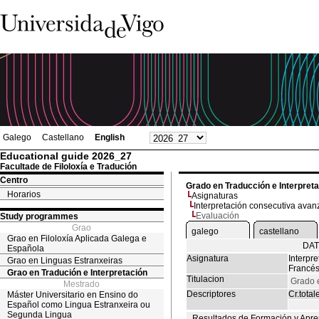
Galego
Castellano
English
Educational guide 2026_27
Facultade de Filoloxía e Tradución
Centro
Grado en Traducción e Interpret
Horarios
Asignaturas
Interpretación consecutiva ava
Evaluación
Study programmes
Grao
galego
castellano
Grao en Filoloxía Aplicada Galega e
DAT
Española
Asignatura
Interpr
Grao en Linguas Estranxeiras
Francé
Grao en Tradución e Interpretación
Titulacion
Grado e
Mestrado
Descriptores
Cr.total
Máster Universitario en Ensino do
Español como Lingua Estranxeira ou
Segunda Lingua
Resultados de Formación y Apre