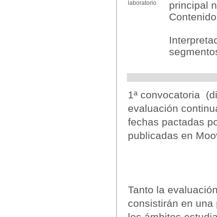
laboratorio
principal 
Contenido
Interpreta
segmentos
1ª convocatoria (d
evaluación continua
fechas pactadas po
publicadas en Moo
Tanto la evaluació
consistirán en una 
los ámbitos estudia