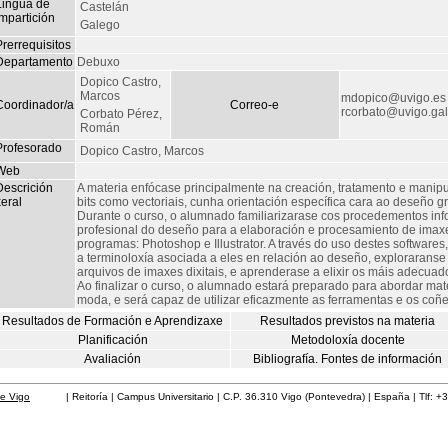
Lingua de
Castelán
mpartición
Galego
rerrequisitos
Departamento
Debuxo
Dopico Castro,
Marcos
mdopico@uvigo.es
Coordinador/a
Correo-e
rcorbato@uvigo.gal
Corbato Pérez,
Román
Profesorado
Dopico Castro, Marcos
Web
Descrición
A materia enfócase principalmente na creación, tratamento e manipu
eral
bits como vectoriais, cunha orientación específica cara ao deseño g
Durante o curso, o alumnado familiarizarase cos procedementos info
profesional do deseño para a elaboración e procesamiento de imaxes
programas: Photoshop e Illustrator. A través do uso destes softwares
a terminoloxía asociada a eles en relación ao deseño, exploraranse o
arquivos de imaxes dixitais, e aprenderase a elixir os máis adecuad
Ao finalizar o curso, o alumnado estará preparado para abordar mat
moda, e será capaz de utilizar eficazmente as ferramentas e os coñ
Resultados de Formación e Aprendizaxe
Resultados previstos na materia
Planificación
Metodoloxía docente
Avaliación
Bibliografía. Fontes de información
de Vigo
| Reitoría | Campus Universitario | C.P. 36.310 Vigo (Pontevedra) | España | Tlf: +