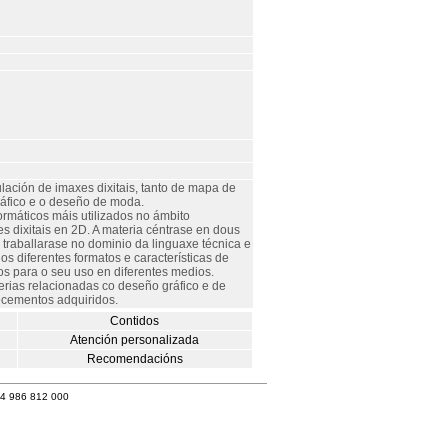
lación de imaxes dixitais, tanto de mapa de
ráfico e o deseño de moda.
rmáticos máis utilizados no ámbito
 dixitais en 2D. A materia céntrase en dous
, traballarase no dominio da linguaxe técnica e
s diferentes formatos e características de
os para o seu uso en diferentes medios.
erias relacionadas co deseño gráfico e de
ecementos adquiridos.
Contidos
Atención personalizada
Recomendacións
34 986 812 000