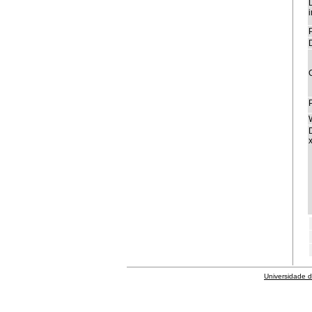
i
P
x
Universidade 