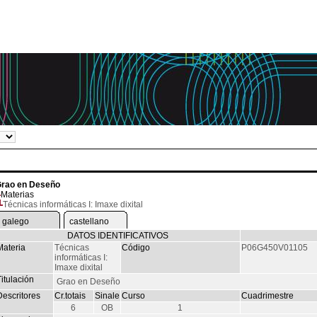
rao en Deseño
Materias
Técnicas informáticas I: Imaxe dixital
galego
castellano
DATOS IDENTIFICATIVOS
Materia
Técnicas
Código
P06G450V01105
informáticas I:
Imaxe dixital
itulación
Grao en Deseño
Descritores
Cr.totais
Sinale
Curso
Cuadrimestre
6
OB
1