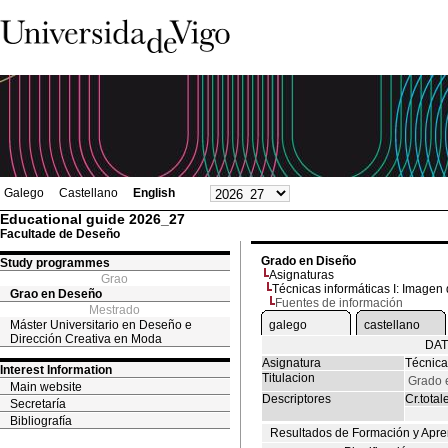
Galego
Castellano
English
Educational guide 2026_27
Facultade de Deseño
Grado en Diseño
Study programmes
Asignaturas
Grao
Técnicas informáticas I: Imagen d
Grao en Deseño
Fuentes de información
Mestrado
Máster Universitario en Deseño e
galego
castellano
Dirección Creativa en Moda
DAT
Asignatura
Técnicas
Interest Information
Titulacion
Grado 
Main website
Descriptores
Cr.total
Secretaría
Bibliografía
Resultados de Formación y Apre