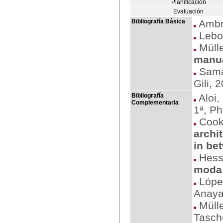
Planificación
Evaluación
Bibliografía Básica
Ambro
Lebor
Mülle
manua
Sama
Gili, 
Bibliografía
Aloi,
Complementaria
1ª, P
Cook
archi
in be
Hess,
moda
Lópe
Anaya
Mülle
Tasch