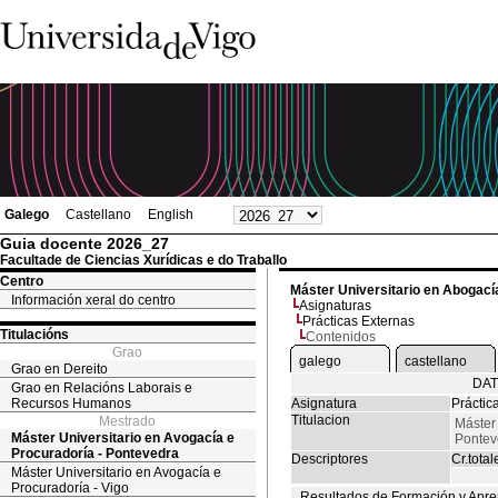
Galego
Castellano
English
Guia docente 2026_27
Facultade de Ciencias Xurídicas e do Traballo
Centro
Máster Universitario en Abogací
Información xeral do centro
Asignaturas
Prácticas Externas
Titulacións
Contenidos
Grao
galego
castellano
Grao en Dereito
DAT
Grao en Relacións Laborais e
Recursos Humanos
Asignatura
Práctic
Titulacion
Mestrado
Máster 
Máster Universitario en Avogacía e
Pontev
Procuradoría - Pontevedra
Descriptores
Cr.total
Máster Universitario en Avogacía e
Procuradoría - Vigo
Resultados de Formación y Apre