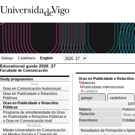
Galego
Castellano
English
Educational guide 2026_27
Facultade de Comunicación
Grao en Publicidade e Relacións
Study programmes
Materias
Grao
Publicidade internacional
Grao en Comunicación Audiovisual
Contidos
Grao en Publicidade e Relacións
Públicas
galego
castellano
Grao en Publicidade e Relacións
DAT
Públicas
Materia
Publici
Programa de simultaneidade do Grao
Titulación
Grao e
en Publicidade e Relacións Públicas e
Descritores
Cr.totai
o Grao en Comunicación Audi
Mestrado
Máster Universitario en Comunicación
Resultados de Formación e Apre
en Medios Sociais e Creación de