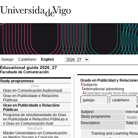
Galego
Castellano
English
Educational guide 2026_27
Facultade de Comunicación
Grado en Publicidad y Relacione
Study programmes
Subjects
Grao
International advertising
Grao en Comunicación Audiovisual
Expected results from this subje
Grao en Publicidade e Relacións
Públicas
galego
castellano
Grao en Publicidade e Relacións
Públicas
Subject
Interna
Programa de simultaneidade do Grao
Study programme
Grado 
en Publicidade e Relacións Públicas e
Descriptors
Total Cr
o Grao en Comunicación Audi
Mestrado
Máster Universitario en Comunicación
Training and Learning Resu
en Medios Sociais e Creación de