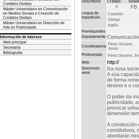
Descritores
Cr.totais
Sinal
Contidos Dixitais
6
FB
Máster Universitario en Comunicación
Lingua de
en Medios Sociais e Creación de
Castelán
impartición
Contidos Dixitais
Galego
Máster Universitario en Dirección de
Inglés
Arte en Publicidade
Prerrequisitos
Departamento
Comunicación 
Información de interese
Web principal
Pérez Seoane,
Coordinador/a
Secretaría
Jesús
Bibliografía
Profesorado
Pérez Seoane, Je
http://
Web
Descrición
Na nosa socie
xeral
A súa capacida
de forma inmed
desexo e o co
O poder da im
publicidade, 
provocar unha
dimensión tem
A construción 
constitutivos,
abordarán nest