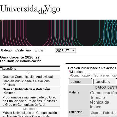
Galego
Castellano
English
Guia docente 2026_27
Facultade de Comunicación
Grao en Publicidade e Relacións
Titulacións
Materias
Grao
Comunicación: Teoría e técnica
Grao en Comunicación Audiovisual
Grao en Publicidade e Relacións
galego
castellano
Públicas
DATOS IDENTI
Grao en Publicidade e Relacións
Materia
Comunicación
Públicas
Teoría e
Programa de simultaneidade do Grao
en Publicidade e Relacións Públicas e
técnica da
o Grao en Comunicación Audi
imaxe
Mestrado
Titulación
Máster Universitario en Comunicación
Grao en Publicida
en Medios Sociais e Creación de