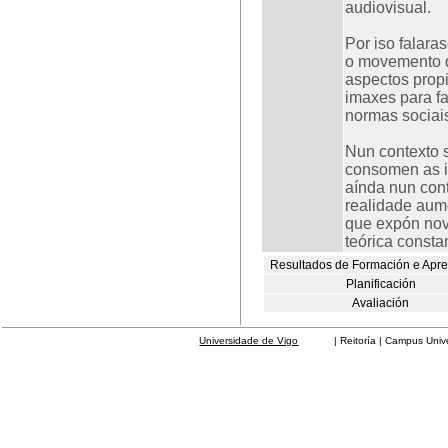
audiovisual.
Por iso falara
o movemento d
aspectos prop
imaxes para fa
normas sociais
Nun contexto 
consomen as i
aínda nun cont
realidade aume
que expón novo
teórica consta
Resultados de Formación e Apr
Planificación
Avaliación
Universidade de Vigo
| Reitoría | Campus Universit