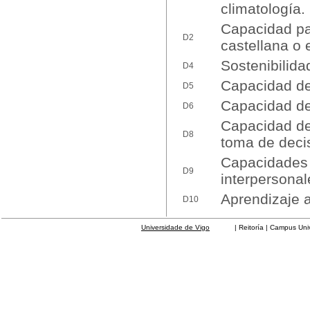
climatología.
Capacidad pa
D2
castellana o 
Sostenibilid
D4
Capacidad de 
D5
Capacidad de 
D6
Capacidad de
D8
toma de deci
Capacidades d
D9
interpersonal
Aprendizaje
D10
Universidade de Vigo
| Reitoría | Campus Universit