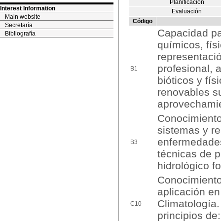
Planificación
Interest Information
Evaluación
Main website
Código
Secretaría
Capacidad pa
Bibliografía
químicos, fís
representació
profesional, 
B1
bióticos y fís
renovables su
aprovechamien
Conocimiento
sistemas y re
enfermedades,
B3
técnicas de p
hidrológico f
Conocimientos
aplicación en
Climatología.
C10
principios de