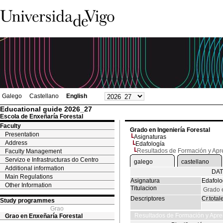
Galego
Castellano
English
Educational guide 2026_27
Escola de Enxeñaría Forestal
Faculty
Grado en Ingeniería Forestal
Presentation
Asignaturas
Address
Edafología
Resultados de Formación y Apr
Faculty Management
Servizo e Infrastructuras do Centro
galego
castellano
Additional information
DAT
Main Regulations
Asignatura
Edafolo
Other Information
Titulacion
Grado e
Descriptores
Cr.total
Study programmes
Grao
Resultados de Formación y Apre
Grao en Enxeñaría Forestal