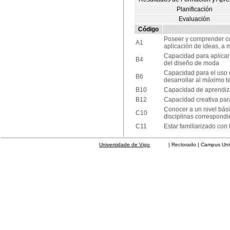
Planificación
Evaluación
Código
Poseer y comprender co
A1
aplicación de ideas, a 
Capacidad para aplicar 
B4
del diseño de moda
Capacidad para el uso 
B6
desarrollar al máximo t
B10
Capacidad de aprendizaj
B12
Capacidad creativa para
Conocer a un nivel bási
C10
disciplinas correspondi
C11
Estar familiarizado con
Universidade de Vigo
| Rectorado | Campus Universit