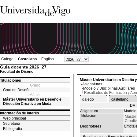
Galego
Castellano
English
Guia docente 2026_27
Facultad de Diseño
Máster Universitario en Diseño 
Titulaciones
Asignaturas
Grado
Modelo y Disciplinas Auxiliares
Grao en Deseño
Resultados de Formación y Apr
Máster
Máster Universitario en Deseño e
galego
castellano
Dirección Creativa en Moda
DAT
Asignatura
Modelo 
Información de interés
Titulacion
Máster 
Web principal
Creati
Secretaría
Descriptores
Cr.total
Bibliografía
Resultados de Formación y Apre