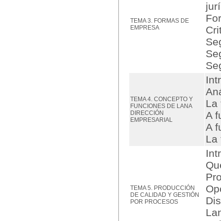
jur
For
TEMA 3. FORMAS DE
EMPRESA
Cri
Seg
Seg
Se
Int
Aná
TEMA 4. CONCEPTO Y
La 
FUNCIONES DE LANA
DIRECCIÓN
A f
EMPRESARIAL
A f
La 
Int
Qué
Pro
Opc
TEMA 5. PRODUCCIÓN
DE CALIDAD Y GESTIÓN
Dis
POR PROCESOS
Lan