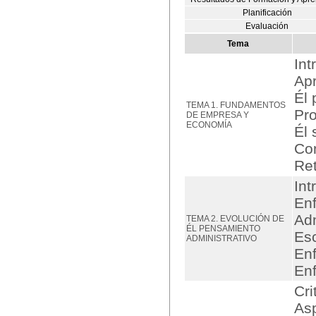
Planificación
Evaluación
Tema
Int
Ap
Él 
TEMA 1. FUNDAMENTOS
Pro
DE EMPRESA Y
ECONOMÍA
Él
Co
Ret
Int
Enf
Adm
TEMA 2. EVOLUCIÓN DE
ÉL PENSAMIENTO
Esc
ADMINISTRATIVO
En
Enf
Cri
Asp