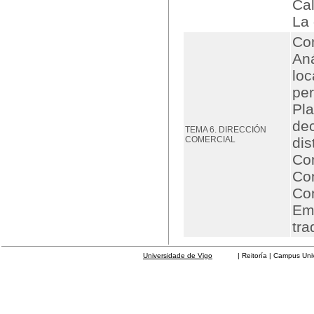
Ca
La 
Con
Aná
loc
per
Pla
dec
TEMA 6. DIRECCIÓN
COMERCIAL
dis
Con
Con
Con
Emp
tra
Universidade de Vigo
| Reitoría | Campus Universit