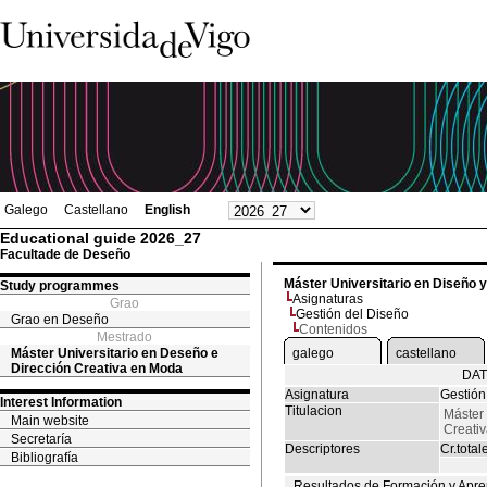
Galego
Castellano
English
Educational guide 2026_27
Facultade de Deseño
Máster Universitario en Diseño 
Study programmes
Asignaturas
Grao
Gestión del Diseño
Grao en Deseño
Contenidos
Mestrado
Máster Universitario en Deseño e
galego
castellano
Dirección Creativa en Moda
DAT
Asignatura
Gestión
Interest Information
Titulacion
Máster 
Main website
Creati
Secretaría
Descriptores
Cr.total
Bibliografía
Resultados de Formación y Apre