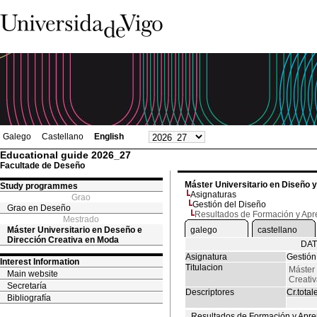
Galego
Castellano
English
Educational guide 2026_27
Facultade de Deseño
Máster Universitario en Diseño 
Study programmes
Asignaturas
Grao
Gestión del Diseño
Grao en Deseño
Resultados de Formación y Apr
Mestrado
Máster Universitario en Deseño e
galego
castellano
Dirección Creativa en Moda
DAT
Asignatura
Gestión
Interest Information
Titulacion
Máster 
Main website
Creati
Secretaría
Descriptores
Cr.total
Bibliografía
Resultados de Formación y Apre