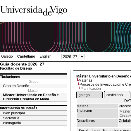
Galego
Castellano
English
Guia docente 2026_27
Facultad de Diseño
Máster Universitario en Deseño 
Titulaciones
Materias
Grado
Procesos de Investigación e Cr
Grao en Deseño
Planificación
Máster
Máster Universitario en Deseño e
galego
castellano
Dirección Creativa en Moda
DAT
Materia
Proceso
Información de interés
Titulación
Máster
Web principal
Creati
Secretaría
Descritores
Cr.totai
Bibliografía
Resultados de Formación e Apre