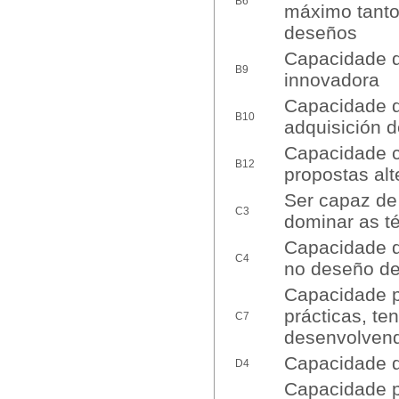
B6
máximo tanto
deseños
Capacidade d
B9
innovadora
Capacidade de
B10
adquisición 
Capacidade cr
B12
propostas alt
Ser capaz de
C3
dominar as t
Capacidade d
C4
no deseño d
Capacidade p
prácticas, t
C7
desenvolvend
Capacidade de
D4
Capacidade p