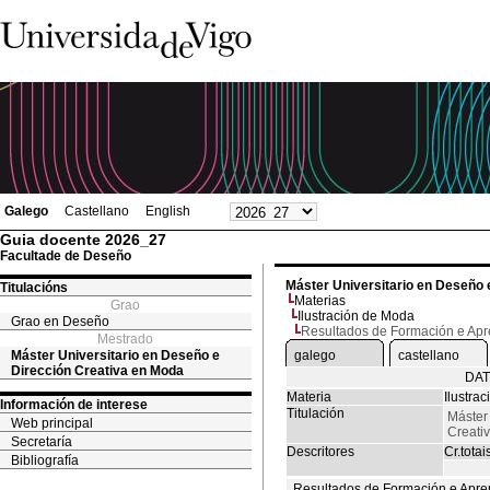
Galego
Castellano
English
Guia docente 2026_27
Facultade de Deseño
Máster Universitario en Deseño 
Titulacións
Materias
Grao
Ilustración de Moda
Grao en Deseño
Resultados de Formación e Ap
Mestrado
Máster Universitario en Deseño e
galego
castellano
Dirección Creativa en Moda
DAT
Materia
Ilustra
Información de interese
Titulación
Máster
Web principal
Creati
Secretaría
Descritores
Cr.totai
Bibliografía
Resultados de Formación e Apre