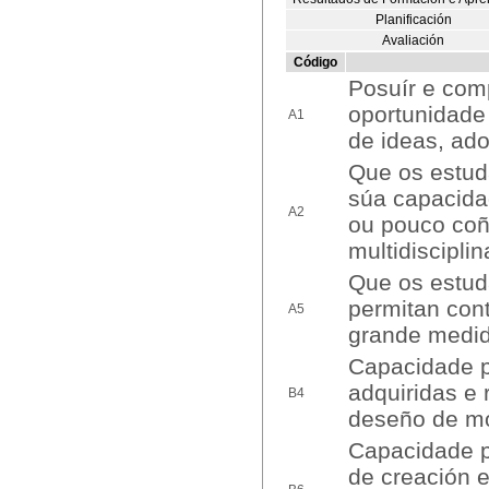
Planificación
Avaliación
Código
Posuír e co
oportunidade 
A1
de ideas, ado
Que os estud
súa capacida
A2
ou pouco coñ
multidiscipli
Que os estud
permitan cont
A5
grande medid
Capacidade p
adquiridas e 
B4
deseño de m
Capacidade p
de creación e