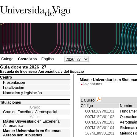
Galego
Castellano
English
Guia docente 2026_27
Escuela de Ingeniería Aeronáutica y del Espacio
Centro
Máster Universitario en Sistema
Presentación
Asignaturas
Localización
Normativa y legislación
1 Curso
Titulaciones
Código
Nombre
Grado
O07M189V01101
Fundament
Grao en Enxeñaría Aeroespacial
Máster
O07M189V01102
Operacione
Máster Universitario en Enxeñería
O07M189V01103
Aerodinám
Aeronáutica
O07M189V01104
Sistemas 
Máster Universitario en Sistemas
O07M189V01201
Métodos d
Aéreos non Tripulados