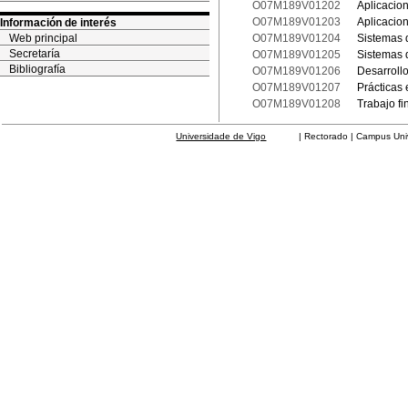
O07M189V01202
Aplicacion
O07M189V01203
Aplicacion
Información de interés
Web principal
O07M189V01204
Sistemas 
Secretaría
O07M189V01205
Sistemas 
Bibliografía
O07M189V01206
Desarrollo
O07M189V01207
Prácticas 
O07M189V01208
Trabajo fi
Universidade de Vigo
| Rectorado | Campus Universit