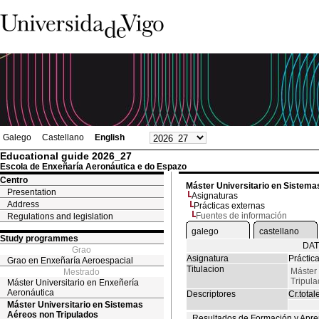
Galego
Castellano
English
Educational guide 2026_27
Escola de Enxeñaría Aeronáutica e do Espazo
Centro
Máster Universitario en Sistema
Presentation
Asignaturas
Address
Prácticas externas
Fuentes de información
Regulations and legislation
galego
castellano
Study programmes
DAT
Grao
Asignatura
Práctic
Grao en Enxeñaría Aeroespacial
Titulacion
Máster 
Mestrado
Tripul
Máster Universitario en Enxeñería
Aeronáutica
Descriptores
Cr.total
Máster Universitario en Sistemas
Aéreos non Tripulados
Resultados de Formación y Apre