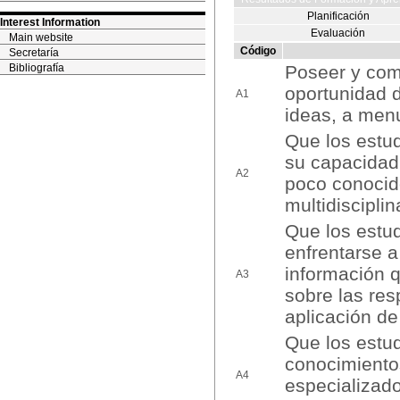
Planificación
Interest Information
Evaluación
Main website
Código
Secretaría
Bibliografía
Poseer y com
oportunidad d
A1
ideas, a menu
Que los estud
su capacidad
A2
poco conocid
multidiscipli
Que los estu
enfrentarse a
información q
A3
sobre las res
aplicación de
Que los estu
conocimiento
A4
especializado