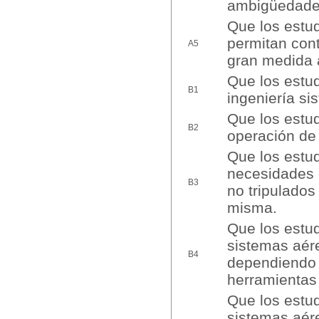
ambigüedade
Que los estud
permitan con
A5
gran medida 
Que los estu
B1
ingeniería si
Que los estu
B2
operación de 
Que los estud
necesidades 
B3
no tripulados
misma.
Que los estud
sistemas aére
B4
dependiendo d
herramientas 
Que los estud
sistemas aére