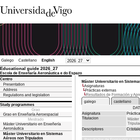
Galego
Castellano
English
Educational guide 2026_27
Escola de Enxeñaría Aeronáutica e do Espazo
Centro
Máster Universitario en Sistema
Presentation
Asignaturas
Address
Prácticas externas
Resultados de Formación y Apr
Regulations and legislation
galego
castellano
Study programmes
DAT
Grao
Asignatura
Práctic
Grao en Enxeñaría Aeroespacial
Titulacion
Máster 
Mestrado
Tripul
Máster Universitario en Enxeñería
Aeronáutica
Descriptores
Cr.total
Máster Universitario en Sistemas
Aéreos non Tripulados
Resultados de Formación y Apre