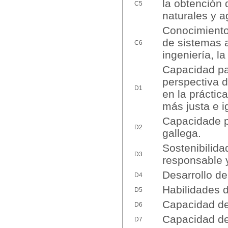
la obtención 
C5
naturales y a
Conocimiento 
de sistemas a
C6
ingeniería, la 
Capacidad par
perspectiva d
D1
en la práctic
más justa e ig
Capacidade p
D2
gallega.
Sostenibilida
D3
responsable y
Desarrollo de
D4
Habilidades d
D5
Capacidad de
D6
Capacidad de 
D7