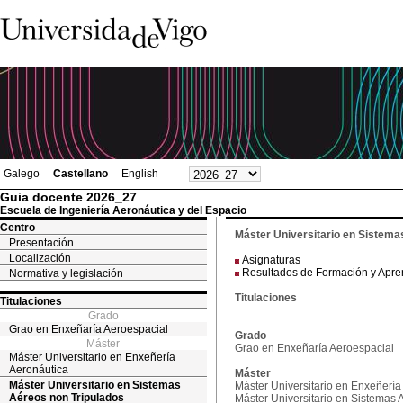
Galego
Castellano
English
Guia docente 2026_27
Escuela de Ingeniería Aeronáutica y del Espacio
Centro
Máster Universitario en Sistema
Presentación
Localización
Asignaturas
Resultados de Formación y Apre
Normativa y legislación
Titulaciones
Titulaciones
Grado
Grao en Enxeñaría Aeroespacial
Grado
Máster
Grao en Enxeñaría Aeroespacial
Máster Universitario en Enxeñería
Aeronáutica
Máster
Máster Universitario en Sistemas
Máster Universitario en Enxeñería
Aéreos non Tripulados
Máster Universitario en Sistemas 