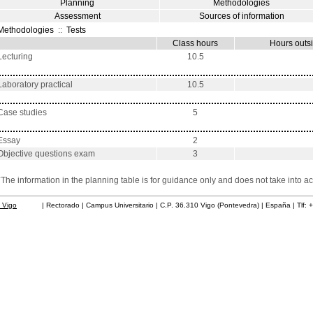
Planning
Methodologies
Assessment
Sources of information
Methodologies
::
Tests
Class hours
Hours outs
Lecturing
10.5
Laboratory practical
10.5
Case studies
5
Essay
2
Objective questions exam
3
*The information in the planning table is for guidance only and does not take into ac
 Vigo
| Rectorado | Campus Universitario | C.P. 36.310 Vigo (Pontevedra) | España | Tlf: 