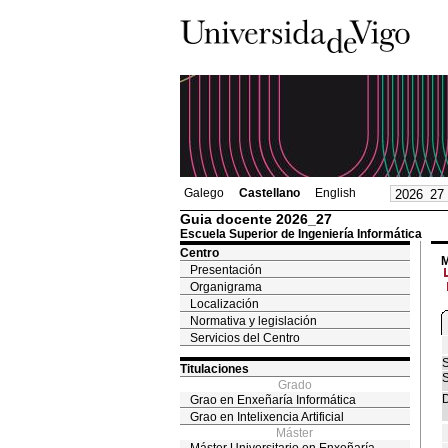
Galego
Castellano
English
Guia docente 2026_27
Escuela Superior de Ingeniería Informática
Centro
M
Presentación
Organigrama
Localización
Normativa y legislación
Servicios del Centro
S
Titulaciones
S
Grado
D
Grao en Enxeñaría Informática
Grao en Intelixencia Artificial
Máster