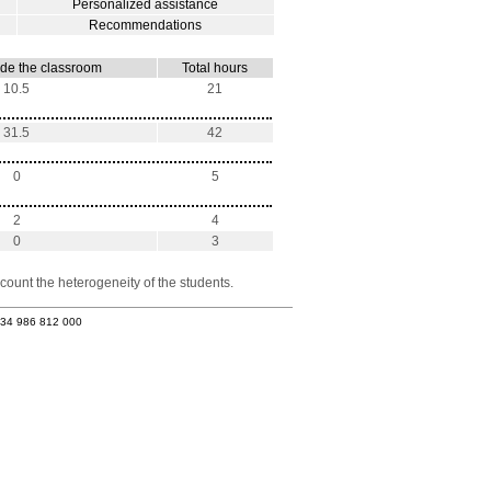
Personalized assistance
Recommendations
ide the classroom
Total hours
10.5
21
31.5
42
0
5
2
4
0
3
count the heterogeneity of the students.
+34 986 812 000