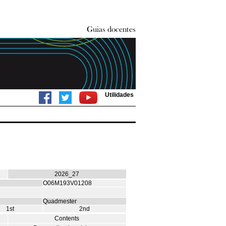
Utilidades
2026_27
O06M193V01208
Quadmester
1st
2nd
Contents