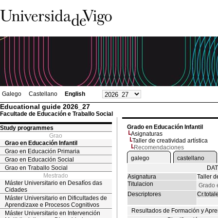
Galego
Castellano
English
Educational guide 2026_27
Facultade de Educación e Traballo Social
Grado en Educación Infantil
Study programmes
Asignaturas
Grao
Taller de creatividad artística
Grao en Educación Infantil
Recomendaciones
Grao en Educación Primaria
galego
castellano
Grao en Educación Social
Grao en Traballo Social
DAT
Mestrado
Asignatura
Taller d
Máster Universitario en Desafíos das
Titulacion
Grado e
Cidades
Descriptores
Cr.total
Máster Universitario en Dificultades de
Aprendizaxe e Procesos Cognitivos
Resultados de Formación y Apre
Máster Universitario en Intervención