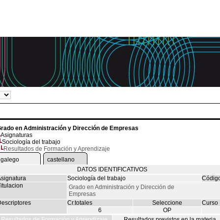
rado en Administración y Dirección de Empresas
Asignaturas
Sociología del trabajo
Resultados de Formación y Aprendizaje
galego
castellano
DATOS IDENTIFICATIVOS
signatura
Sociología del trabajo
Códig
itulacion
Grado en Administración y Dirección de
Empresas
escriptores
Cr.totales
Seleccione
Curso
6
OP
Resultados de Formación y Aprendizaje
Resultados previstos en la materia