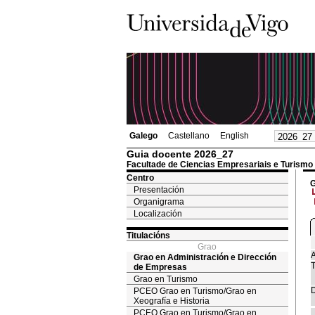
Galego
Castellano
English
Guia docente 2026_27
Facultade de Ciencias Empresariais e Turismo
Centro
G
Presentación
Organigrama
Localización
Titulacións
Grao
A
Grao en Administración e Dirección
T
de Empresas
Grao en Turismo
D
PCEO Grao en Turismo/Grao en
Xeografía e Historia
PCEO Grao en Turismo/Grao en