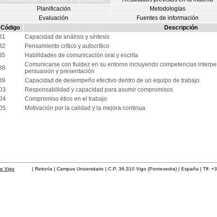
Planificación
Metodologías
Evaluación
Fuentes de información
Código
Descripción
B1
Capacidad de análisis y síntesis
B2
Pensamiento crítico y autocrítico
B5
Habilidades de comunicación oral y escrita
Comunicarse con fluidez en su entorno incluyendo competencias interpe
B8
persuasión y presentación
B9
Capacidad de desempeño efectivo dentro de un equipo de trabajo
D3
Responsabilidad y capacidad para asumir compromisos
D4
Compromiso ético en el trabajo
D5
Motivación por la calidad y la mejora continua
de Vigo
| Reitoría | Campus Universitario | C.P. 36.310 Vigo (Pontevedra) | España | Tlf: +