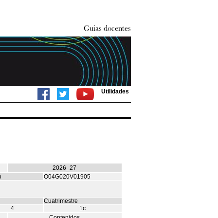
Utilidades
2026_27
o
O04G020V01905
Cuatrimestre
4
1c
Contenidos