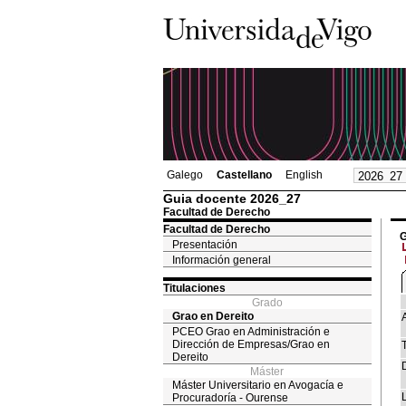
Galego
Castellano
English
Guia docente 2026_27
Facultad de Derecho
Facultad de Derecho
G
Presentación
Información general
Titulaciones
Grado
Grao en Dereito
PCEO Grao en Administración e
Dirección de Empresas/Grao en
T
Dereito
Máster
Máster Universitario en Avogacía e
Procuradoría - Ourense