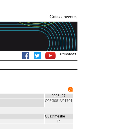
Utilidades
2026_27
O03G081V01701
Cuatrimestre
1c