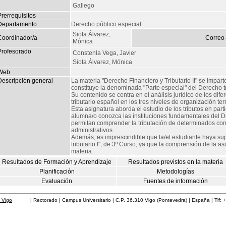
Gallego
rerrequisitos
Departamento
Derecho público especial
Siota Álvarez,
Coordinador/a
Correo
Mónica
Profesorado
Constenla Vega, Javier
Siota Álvarez, Mónica
Web
Descripción general
La materia "Derecho Financiero y Tributario II" se impar
constituye la denominada "Parte especial" del Derecho tr
Su contenido se centra en el análisis jurídico de los dif
tributario español en los tres niveles de organización terri
Esta asignatura aborda el estudio de los tributos en parti
alumna/o conozca las instituciones fundamentales del D
permitan comprender la tributación de determinados contr
administrativos.
Además, es imprescindible que la/el estudiante haya sup
tributario I", de 3º Curso, ya que la comprensión de la 
materia.
Resultados de Formación y Aprendizaje
Resultados previstos en la materia
Planificación
Metodologías
Evaluación
Fuentes de información
 Vigo
| Rectorado | Campus Universitario | C.P. 36.310 Vigo (Pontevedra) | España | Tlf: 