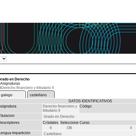
rado en Derecho
Asignaturas
Derecho financiero y tributario II
galego
castellano
DATOS IDENTIFICATIVOS
Asignatura
Derecho financiero y
Código
tributario II
itulacion
Grado en Derecho
Descriptores
Cr.totales
Seleccione
Curso
6
OB
4
Lengua Impartición
Castellano