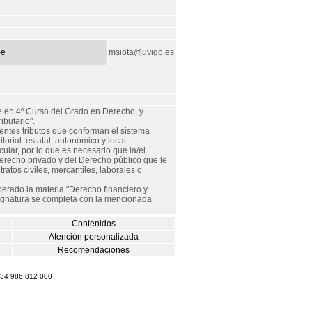
-e
msiota@uvigo.es
te en 4º Curso del Grado en Derecho, y
ibutario".
erentes tributos que conforman el sistema
torial: estatal, autonómico y local.
cular, por lo que es necesario que la/el
erecho privado y del Derecho público que le
atos civiles, mercantiles, laborales o
erado la materia "Derecho financiero y
asignatura se completa con la mencionada
Contenidos
Atención personalizada
Recomendaciones
+34 986 812 000